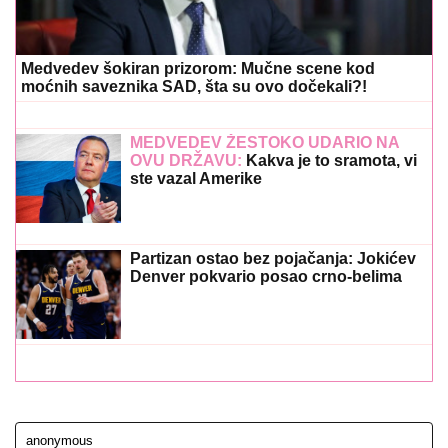
Medvedev šokiran prizorom: Mučne scene kod
moćnih saveznika SAD, šta su ovo dočekali?!
MEDVEDEV ŽESTOKO UDARIO NA
OVU DRŽAVU:
Kakva je to sramota, vi
ste vazal Amerike
Partizan ostao bez pojačanja: Jokićev
Denver pokvario posao crno-belima