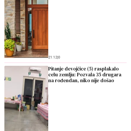
21:12
|
0
Pitanje devojčice (5) rasplakalo
celu zemlju: Pozvala 35 drugara
na rođendan, niko nije došao