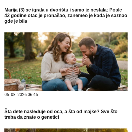
Marija (3) se igrala u dvorištu i samo je nestala: Posle
42 godine otac je pronašao, zanemeo je kada je saznao
gde je bila
05. 08. 2026 06:45
Šta dete nasleđuje od oca, a šta od majke? Sve što
treba da znate o genetici