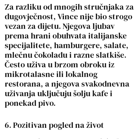
Za razliku od mnogih stručnjaka za
dugovječnost, Vince nije bio strogo
vezan za dijetu. Njegova ljubav
prema hrani obuhvata italijanske
specijalitete, hamburgere, salate,
mlečnu čokoladu i razne slatkiše.
Često uživa u brzom obroku iz
mikrotalasne ili lokalnog
restorana, a njegova svakodnevna
uživanja uključuju šolju kafe i
ponekad pivo.
6. Pozitivan pogled na život