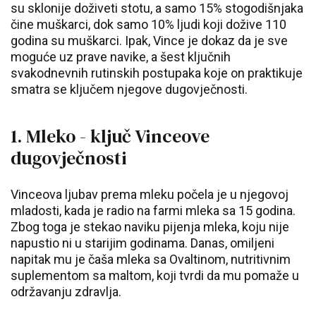
su sklonije doživeti stotu, a samo 15% stogodišnjaka
čine muškarci, dok samo 10% ljudi koji dožive 110
godina su muškarci. Ipak, Vince je dokaz da je sve
moguće uz prave navike, a šest ključnih
svakodnevnih rutinskih postupaka koje on praktikuje
smatra se ključem njegove dugovječnosti.
1. Mleko - ključ Vinceove
dugovječnosti
Vinceova ljubav prema mleku počela je u njegovoj
mladosti, kada je radio na farmi mleka sa 15 godina.
Zbog toga je stekao naviku pijenja mleka, koju nije
napustio ni u starijim godinama. Danas, omiljeni
napitak mu je čaša mleka sa Ovaltinom, nutritivnim
suplementom sa maltom, koji tvrdi da mu pomaže u
održavanju zdravlja.