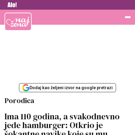
Vesti
Najžena
Dodaj kao željeni izvor na google pretrazi
Porodica
Ima 110 godina, a svakodnevno
jede hamburger: Otkrio je
šokantne navike koje su mu