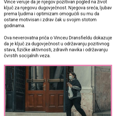
Vince veruje da je njegov pozitivan pogled na život
ključ za njegovu dugovječnost. Njegova sreća, ljubav
prema ljudima i optimizam omogućili su mu da
ostane motivisan i zdrav čak u svojim stotom
godinama.
Ova neverovatna priča o Vinceu Dransfieldu dokazuje
da je ključ za dugovječnost u održavanju pozitivnog
stava, fizičke aktivnosti, zdravih navika i održavanju
čvrstih socijalnih veza.