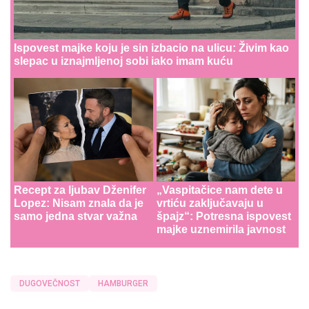
Ispovest majke koju je sin izbacio na ulicu: Živim kao
slepac u iznajmljenoj sobi iako imam kuću
Recept za ljubav Dženifer
„Vaspitačice nam dete u
Lopez: Nisam znala da je
vrtiću zaključavaju u
samo jedna stvar važna
špajz“: Potresna ispovest
majke uznemirila javnost
DUGOVEČNOST
HAMBURGER