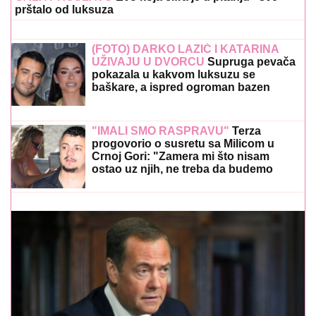
prštalo od luksuza
(FOTO) DARKO LAZIĆ I KATARINA
UŽIVAJU U DVORCU
Supruga pevača
pokazala u kakvom luksuzu se
baškare, a ispred ogroman bazen
"IMALI SMO RASPRAVU"
Terza
progovorio o susretu sa Milicom u
Crnoj Gori: "Zamera mi što nisam
ostao uz njih, ne treba da budemo
Kulići" (VIDEO)