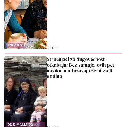
POUČNO
15:15
|
0
Stručnjaci za dugovečnost
otkrivaju: Bez sumnje, ovih pet
navika produžavaju život za 10
godina
OD KIMČIJA DO