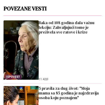
POVEZANE VESTI
Baka od 108 godina dala važnu
lekciju: Zahvaljujući tome je
preživela sve ratove i krize
ISPOVEST
11:42
|
0
5 pravila za dug život: "Moja
mama sa 85 godina je najzdravija
osoba koju poznajem"