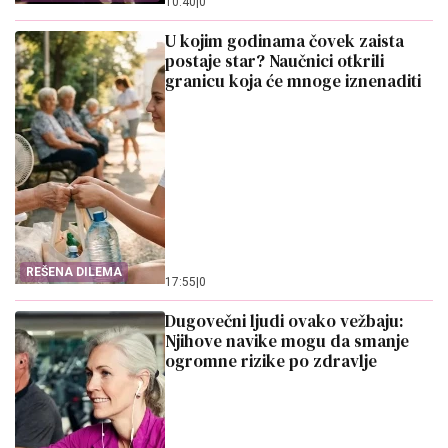
10:40
|
0
KOMBUČE
U kojim godinama čovek zaista
postaje star? Naučnici otkrili
granicu koja će mnoge iznenaditi
REŠENA DILEMA
17:55
|
0
Dugovečni ljudi ovako vežbaju:
Njihove navike mogu da smanje
ogromne rizike po zdravlje