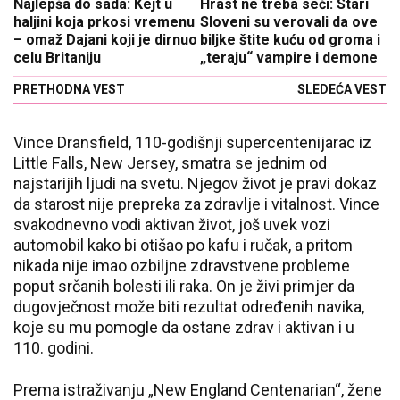
Najlepša do sada: Kejt u
Hrast ne treba seći: Stari
haljini koja prkosi vremenu
Sloveni su verovali da ove
– omaž Dajani koji je dirnuo
biljke štite kuću od groma i
celu Britaniju
„teraju“ vampire i demone
PRETHODNA VEST
SLEDEĆA VEST
Vince Dransfield, 110-godišnji supercentenijarac iz
Little Falls, New Jersey, smatra se jednim od
najstarijih ljudi na svetu. Njegov život je pravi dokaz
da starost nije prepreka za zdravlje i vitalnost. Vince
svakodnevno vodi aktivan život, još uvek vozi
automobil kako bi otišao po kafu i ručak, a pritom
nikada nije imao ozbiljne zdravstvene probleme
poput srčanih bolesti ili raka. On je živi primjer da
dugovječnost može biti rezultat određenih navika,
koje su mu pomogle da ostane zdrav i aktivan i u
110. godini.
Prema istraživanju „New England Centenarian“, žene