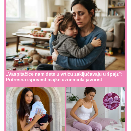
„Vaspitačice nam dete u vrtiću zaključavaju u špajz“:
Potresna ispovest majke uznemirila javnost