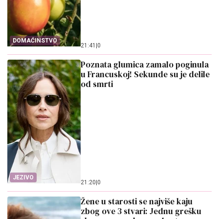
DOMAĆINSTVO
21:41
|
0
Poznata glumica zamalo poginula
u Francuskoj! Sekunde su je delile
od smrti
JEZIVO
21:20
|
0
Žene u starosti se najviše kaju
zbog ove 3 stvari: Jednu grešku