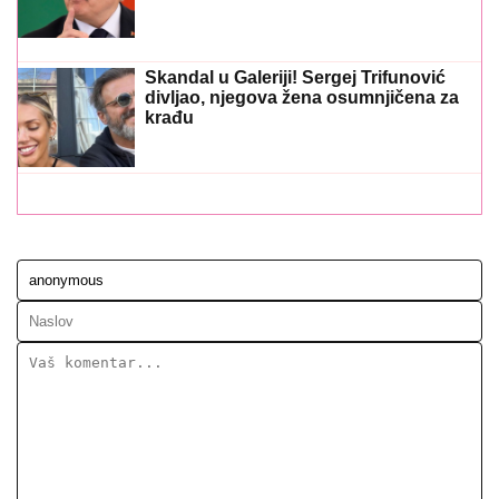
Skandal u Galeriji! Sergej Trifunović
divljao, njegova žena osumnjičena za
krađu