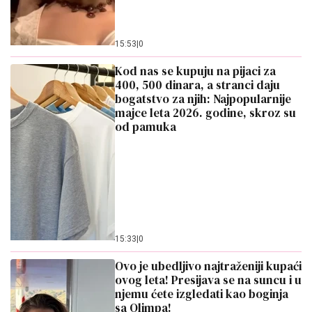
15:53
|
0
Kod nas se kupuju na pijaci za
400, 500 dinara, a stranci daju
bogatstvo za njih: Najpopularnije
majce leta 2026. godine, skroz su
od pamuka
15:33
|
0
Ovo je ubedljivo najtraženiji kupaći
ovog leta! Presijava se na suncu i u
njemu ćete izgledati kao boginja
sa Olimpa!