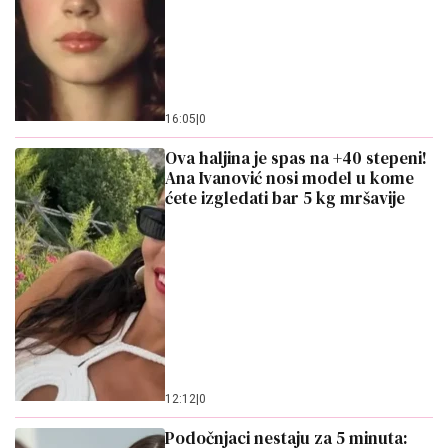
16:05
|
0
Ova haljina je spas na +40 stepeni!
Ana Ivanović nosi model u kome
ćete izgledati bar 5 kg mršavije
12:12
|
0
Podočnjaci nestaju za 5 minuta: