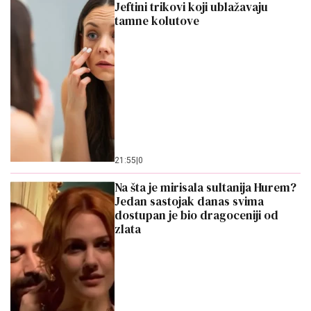
Jeftini trikovi koji ublažavaju
tamne kolutove
21:55
|
0
Na šta je mirisala sultanija Hurem?
Jedan sastojak danas svima
dostupan je bio dragoceniji od
zlata