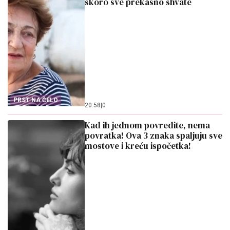
skoro sve prekasno shvate
PRST NA ČELO
20:58
|
0
Kad ih jednom povredite, nema
povratka! Ova 3 znaka spaljuju sve
mostove i kreću ispočetka!