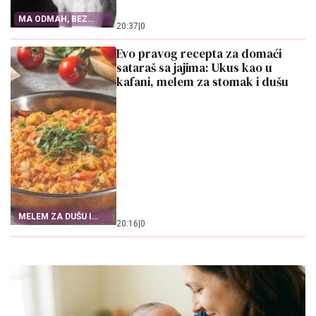
MA ODMAH, BEZ
20:37
|
0
ČEKANJA!
Evo pravog recepta za domaći
sataraš sa jajima: Ukus kao u
kafani, melem za stomak i dušu
MELEM ZA DUŠU I
20:16
|
0
STOMAK