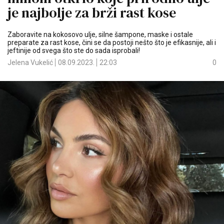
je najbolje za brži rast kose
Zaboravite na kokosovo ulje, silne šampone, maske i ostale
preparate za rast kose, čini se da postoji nešto što je efikasnije, ali i
jeftinije od svega što ste do sada isprobali!
Jelena Vukelić
08.09.2023.
22:03
0