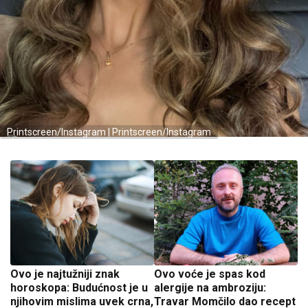
Printscreen/Instagram | Printscreen/Instagram
Ovo je najtužniji znak
Ovo voće je spas kod
horoskopa: Budućnost je u
alergije na ambroziju:
njihovim mislima uvek crna,
Travar Momčilo dao recept