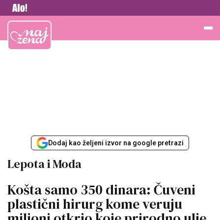
Vesti
Najžena
Dodaj kao željeni izvor na google pretrazi
Lepota i Moda
Košta samo 350 dinara: Čuveni
plastični hirurg kome veruju
milioni otkrio koje prirodno ulje