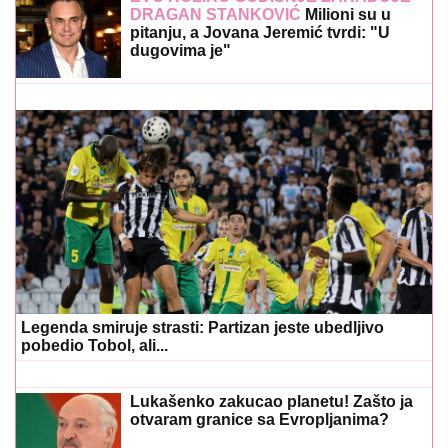
DRAGAN STANKOVIĆ
Milioni su u
pitanju, a Jovana Jeremić tvrdi: "U
dugovima je"
Legenda smiruje strasti: Partizan jeste ubedljivo
pobedio Tobol, ali...
Lukašenko zakucao planetu! Zašto ja
otvaram granice sa Evropljanima?