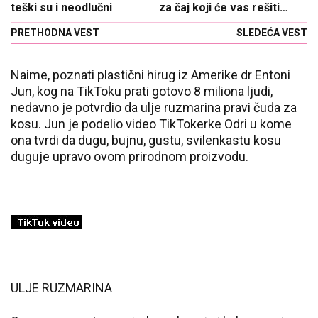
teški su i neodlučni
za čaj koji će vas rešiti
muka
PRETHODNA VEST
SLEDEĆA VEST
Naime, poznati plastični hirug iz Amerike dr Entoni
Jun, kog na TikToku prati gotovo 8 miliona ljudi,
nedavno je potvrdio da ulje ruzmarina pravi čuda za
kosu. Jun je podelio video TikTokerke Odri u kome
ona tvrdi da dugu, bujnu, gustu, svilenkastu kosu
duguje upravo ovom prirodnom proizvodu.
ULJE RUZMARINA