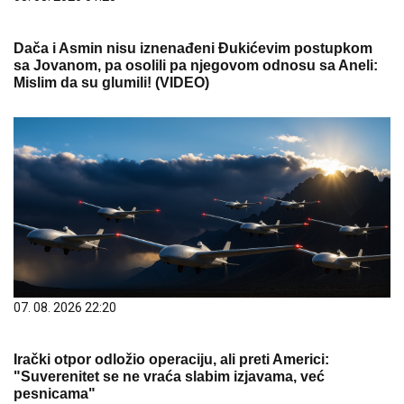
Dača i Asmin nisu iznenađeni Đukićevim postupkom
sa Jovanom, pa osolili pa njegovom odnosu sa Aneli:
Mislim da su glumili! (VIDEO)
07. 08. 2026 22:20
Irački otpor odložio operaciju, ali preti Americi:
"Suverenitet se ne vraća slabim izjavama, već
pesnicama"