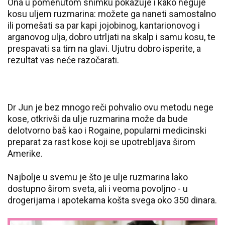
Ona u pomenutom snimku pokazuje i kako neguje
kosu uljem ruzmarina: možete ga naneti samostalno
ili pomešati sa par kapi jojobinog, kantarionovog i
arganovog ulja, dobro utrljati na skalp i samu kosu, te
prespavati sa tim na glavi. Ujutru dobro isperite, a
rezultat vas neće razočarati.
Dr Jun je bez mnogo reči pohvalio ovu metodu nege
kose, otkrivši da ulje ruzmarina može da bude
delotvorno baš kao i Rogaine, popularni medicinski
preparat za rast kose koji se upotrebljava širom
Amerike.
Najbolje u svemu je što je ulje ruzmarina lako
dostupno širom sveta, ali i veoma povoljno - u
drogerijama i apotekama košta svega oko 350 dinara.