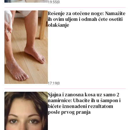
19:55
|
0
Rešenje za otečene noge: Namažite
ih ovim uljem i odmah ćete osetiti
olakšanje
17:19
|
0
Sjajna i zanosna kosa uz samo 2
namirnice: Ubacite ih u šampon i
bićete iznenađeni rezultatom
posle prvog pranja