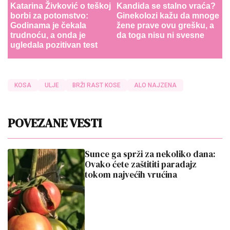
Katarina Živković o teškoj
Kandida se stalno vraća?
borbi za potomstvo:
Ginekolozi kažu da mnoge
Godinama je čekala
žene prave ovu grešku, a
trudnoću, a onda je
da toga nisu ni svesne
ugledala pozitivan test
KOSA
ULJE
BRŽI RAST KOSE
ALO NAJZENA
POVEZANE VESTI
Sunce ga sprži za nekoliko dana:
Ovako ćete zaštititi paradajz
tokom najvećih vrućina