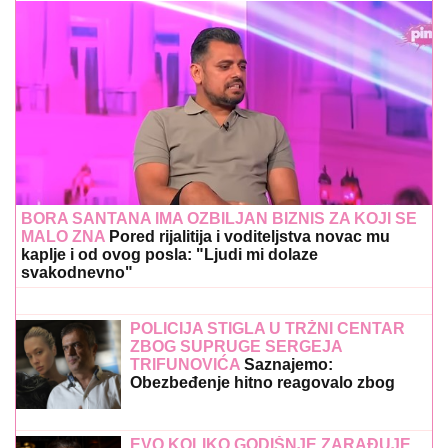
BORA SANTANA IMA OZBILJAN BIZNIS ZA KOJI SE
MALO ZNA
Pored rijalitija i voditeljstva novac mu
kaplje i od ovog posla: "Ljudi mi dolaze
svakodnevno"
POLICIJA STIGLA U TRŽNI CENTAR
ZBOG SUPRUGE SERGEJA
TRIFUNOVIĆA
Saznajemo:
Obezbeđenje hitno reagovalo zbog
SUMNJE NA KRAĐU, pa joj pisali
krivičnu prijavu
EVO KOLIKO GODIŠNJE ZARAĐUJE