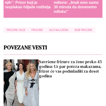
njih“: Prizor koji je
milione: „Imali smo samo
rasplakao hiljade roditelja
30 minuta da donesemo
odluku“
FRIZURE 2025
FRIZURE
ALO NAJZENA
BOB FRIZURE
POVEZANE VESTI
Savršene frizure za žene preko 45
godina: Uz par poteza makazama,
frizer će vas podmladiti za deset
godina