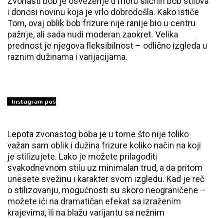
Zvonasti bob je osveženje u moru sličnih bob stilova
i donosi novinu koja je vrlo dobrodošla. Kako ističe
Tom, ovaj oblik bob frizure nije ranije bio u centru
pažnje, ali sada nudi moderan zaokret. Velika
prednost je njegova fleksibilnost – odlično izgleda u
raznim dužinama i varijacijama.
Lepota zvonastog boba je u tome što nije toliko
važan sam oblik i dužina frizure koliko način na koji
je stilizujete. Lako je možete prilagoditi
svakodnevnom stilu uz minimalan trud, a da pritom
unesete svežinu i karakter svom izgledu. Kad je reč
o stilizovanju, mogućnosti su skoro neograničene –
možete ići na dramatičan efekat sa izraženim
krajevima, ili na blažu varijantu sa nežnim