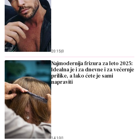
20:15
|
0
Najmodernija frizura za leto 2025:
Idealna je i za dnevne i za večernje
prilike, a lako ćete je sami
napraviti
14:10
|
1