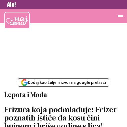
Vesti
Najžena
Dodaj kao željeni izvor na google pretrazi
Lepota i Moda
Frizura koja podmlađuje: Frizer
poznatih ističe da kosu čini
bujnom i briše godine s lica!