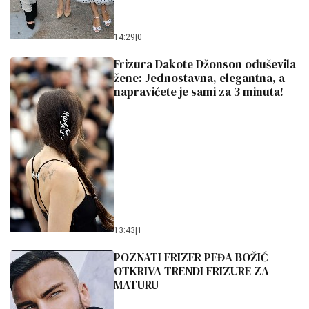
14:29
|
0
Frizura Dakote Džonson oduševila
žene: Jednostavna, elegantna, a
napravićete je sami za 3 minuta!
13:43
|
1
POZNATI FRIZER PEĐA BOŽIĆ
OTKRIVA TRENDI FRIZURE ZA
MATURU