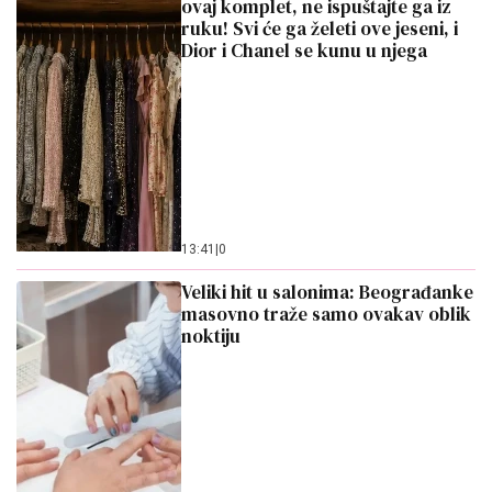
ovaj komplet, ne ispuštajte ga iz
ruku! Svi će ga želeti ove jeseni, i
Dior i Chanel se kunu u njega
13:41
|
0
Veliki hit u salonima: Beograđanke
masovno traže samo ovakav oblik
noktiju