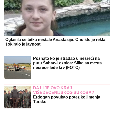
Oglasila se tetka nestale Anastasije: Ono što je rekla,
šokiralo je javnost
Poznato ko je stradao u nesreći na
putu Šabac-Loznica: Slike sa mesta
nesreće lede krv (FOTO)
DA LI JE OVO KRAJ
VIŠEDECENIJSKOG SUKOBA?
Erdogan povukao potez koji menja
Tursku