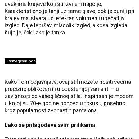
uvek ima krajeve koji su izvijeni napolje.
Karakteristično je tanji uz teme glave, dok je puniji pri
krajevima, stvarajući efektan volumen i upečatljiv
izgled. Daje lepršav, mladolik izgled, a kosa izgleda
bujnije, čak i ako je tanka.
Kako Tom objašnjava, ovaj stil možete nositi veoma
precizno oblikovan ili u opuštenijoj varijanti – u
zavisnosti od vašeg ličnog stila. Inspirisan je modom
u kojoj su 70-e godine ponovo u fokusu, posebno
kroz popularnost zvonastih pantalona.
Lako se prilagođava svim prilikam
a