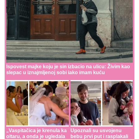
Ispovest majke koju je sin izbacio na ulicu: Živim kao
slepac u iznajmljenoj sobi iako imam kuću
„Vaspitačica je krenula ka
Upoznali su usvojenu
oltaru, a onda je ugledala
bebu prvi put i rasplakali