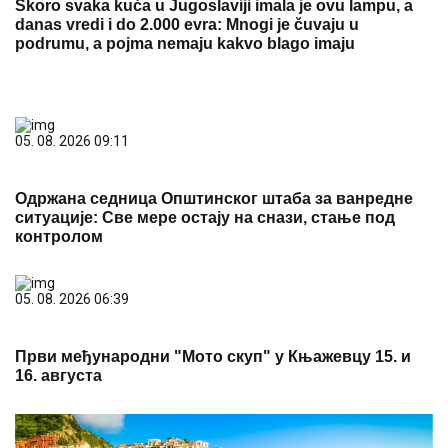
Skoro svaka kuća u Jugoslaviji imala je ovu lampu, a
danas vredi i do 2.000 evra: Mnogi je čuvaju u
podrumu, a pojma nemaju kakvo blago imaju
05. 08. 2026 09:11
Одржана седница Општинског штаба за ванредне
ситуације: Све мере остају на снази, стање под
контролом
05. 08. 2026 06:39
Први међународни "Мото скуп" у Књажевцу 15. и
16. августа