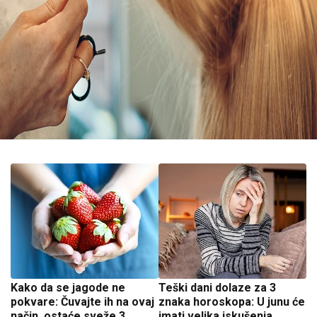
Kako da se jagode ne
Teški dani dolaze za 3
pokvare: Čuvajte ih na ovaj
znaka horoskopa: U junu će
način, ostaće sveže 3
imati velika iskušenja,