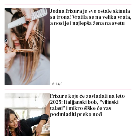
Jedna frizura je sve ostale skinula
sa trona! Vratila se na velika vrata,
a nosi je i najlepša žena na svetu
16:14
|
0
Frizure koje će zavladati na leto
2025: Italijanski bob, "vilinski
talasi" i mikro šIške će vas
podmladiti preko noći