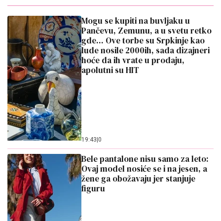
Mogu se kupiti na buvljaku u
Pančevu, Zemunu, a u svetu retko
gde... Ove torbe su Srpkinje kao
lude nosile 2000ih, sada dizajneri
hoće da ih vrate u prodaju,
apolutni su HIT
19:43
|
0
Bele pantalone nisu samo za leto:
Ovaj model nosiće se i na jesen, a
žene ga obožavaju jer stanjuje
figuru