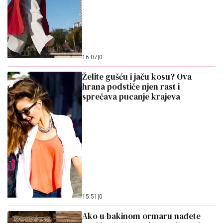
16:07
|
0
Želite gušću i jaču kosu? Ova
hrana podstiče njen rast i
sprečava pucanje krajeva
15:51
|
0
Ako u bakinom ormaru nađete