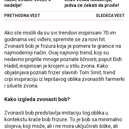
nedelje!
jedva će ćekati da prođe!
PRETHODNA VEST
SLEDEĆA VEST
Ako ste mislili da su svi trendovi inspirisani 70-im
godinama već viđeni, spremite se za novi hit.
Zvonasti bob je frizura koja je pomera te granice na
najmoderniji način. Ovaj najnoviji trend, koji su
nedavno prigrlile mnoge poznate ličnosti, poput Điđi
Hadid, inspirisan je krojem u stilu zvona. Kako
objašnjava poznati frizer slavnih Tom Smit, trend
crpi inspiraciju iz lepršavog oblika zvonastih farmerki
i siluete zvona.
Kako izgleda zvonasti bob?
Zvonasti bob predstavlja imitaciju tog oblika u
kontekstu kraće bob frizure. To je bob sa minimalno
slojeva, koji može, ali i ne mora uključivati šiške, ali