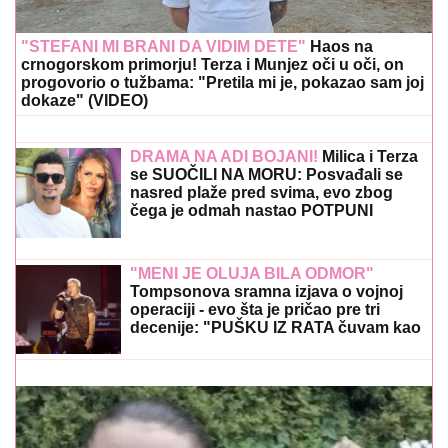
"STEFANI MI BRANI DA VIDIM DETE"
Haos na
crnogorskom primorju! Terza i Munjez oči u oči, on
progovorio o tužbama: "Pretila mi je, pokazao sam joj
dokaze" (VIDEO)
DRAMA NA ADI BOJANI!
Milica i Terza
se SUOČILI NA MORU: Posvađali se
nasred plaže pred svima, evo zbog
čega je odmah nastao POTPUNI
HAOS
"MENI JE OLUJA BILA ODMOR"
Tompsonova sramna izjava o vojnoj
operaciji - evo šta je pričao pre tri
decenije: "PUŠKU IZ RATA čuvam kao
suvenir"