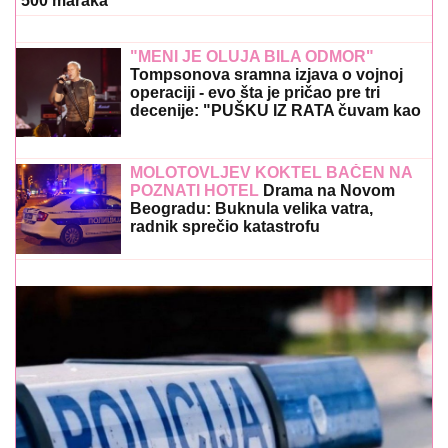
500 maraka"
"MENI JE OLUJA BILA ODMOR"
Tompsonova sramna izjava o vojnoj
operaciji - evo šta je pričao pre tri
decenije: "PUŠKU IZ RATA čuvam kao
suvenir"
MOLOTOVLJEV KOKTEL BAČEN NA
POZNATI HOTEL
Drama na Novom
Beogradu: Buknula velika vatra,
radnik sprečio katastrofu