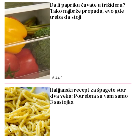
Da li papriku čuvate u frižideru?
Tako najbrže propada, evo gde
treba da stoji
16:44
|
0
Italijanski recept za špagete star
dva veka: Potrebna su vam samo
3 sastojka