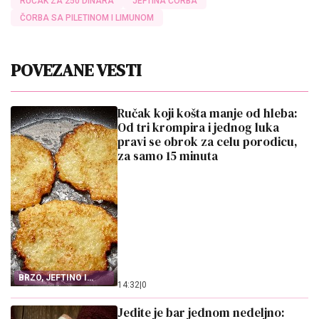
RUČAK ZA 250 DINARA
JEFTINA ČORBA
ČORBA SA PILETINOM I LIMUNOM
POVEZANE VESTI
Ručak koji košta manje od hleba:
Od tri krompira i jednog luka
pravi se obrok za celu porodicu,
za samo 15 minuta
BRZO, JEFTINO I
14:32
|
0
ZASITNO
Jedite je bar jednom nedeljno: