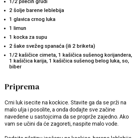
1/2 pilećih grudi
2 šolje barene leblebija
1 glavica crnog luka
1 limun
1 kocka za supu
2 šake svežeg spanaća (ili 2 briketa)
1/2 kašičice cimeta, 1 kašičica sušenog korijandera,
1 kašičica karija, 1 kašičica sušenog belog luka, so,
biber
Priprema
Crni luk isecite na kockice. Stavite ga da se prži na
malo ulja i posolite, a onda dodajte sve začine
navedene u sastojcima da se proprže zajedno. Ako
vam se učini da će zagoreti, naspite malo vode.