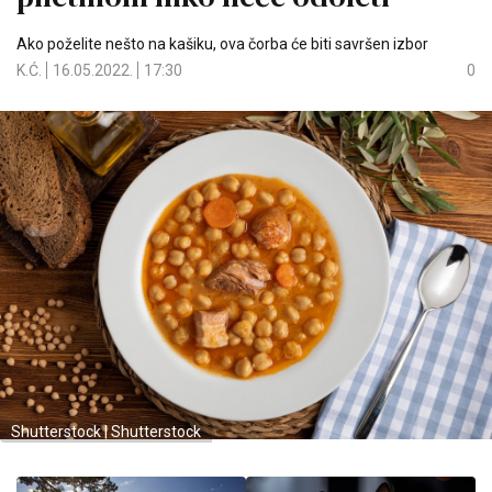
Ako poželite nešto na kašiku, ova čorba će biti savršen izbor
K.Ć.
16.05.2022.
17:30
0
Shutterstock | Shutterstock