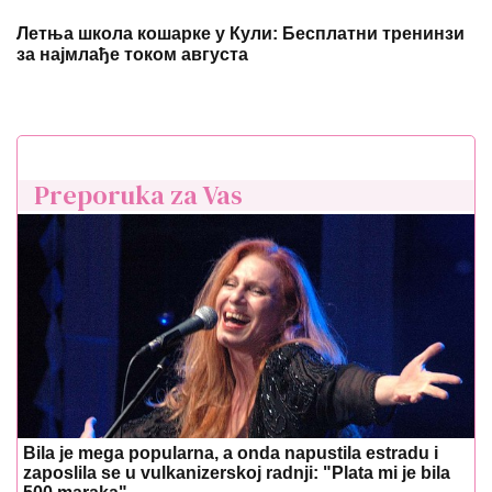
Летња школа кошарке у Кули: Бесплатни тренинзи
за најмлађе током августа
Preporuka za Vas
Bila je mega popularna, a onda napustila estradu i
zaposlila se u vulkanizerskoj radnji: "Plata mi je bila