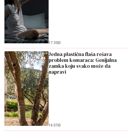
17:33
|
0
Jedna plastična flaša rešava
problem komaraca: Genijalna
zamka koju svako može da
napravi
16:57
|
0