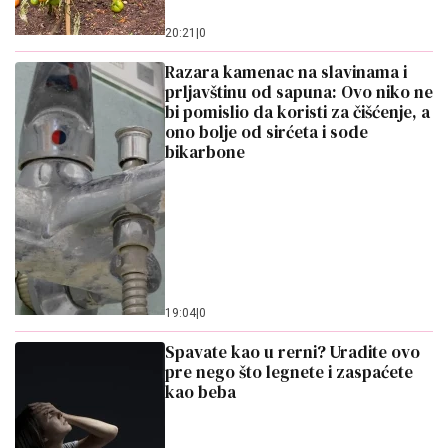
20:21
|
0
Razara kamenac na slavinama i
prljavštinu od sapuna: Ovo niko ne
bi pomislio da koristi za čišćenje, a
ono bolje od sirćeta i sode
bikarbone
19:04
|
0
Spavate kao u rerni? Uradite ovo
pre nego što legnete i zaspaćete
kao beba