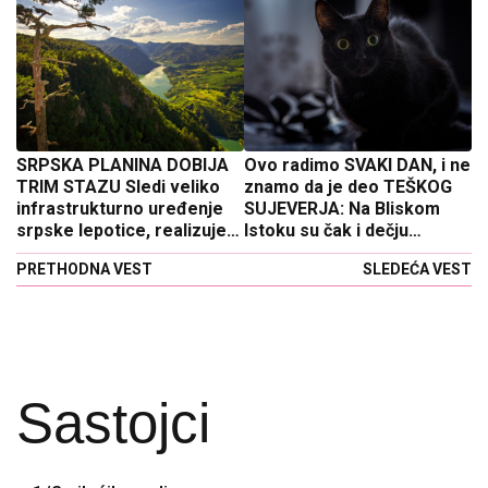
SRPSKA PLANINA DOBIJA
Ovo radimo SVAKI DAN, i ne
TRIM STAZU Sledi veliko
znamo da je deo TEŠKOG
infrastrukturno uređenje
SUJEVERJA: Na Bliskom
srpske lepotice, realizuje
Istoku su čak i dečju
se projekat vredan preko
igračku ZABRANILI zbog
PRETHODNA VEST
SLEDEĆA VEST
deset miliona dinara
ovog verovanja
Sastojci