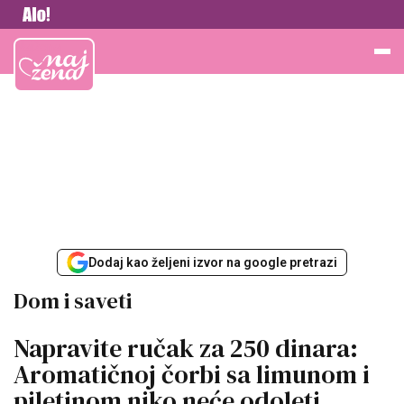
Vesti
Najžena
Dodaj kao željeni izvor na google pretrazi
Dom i saveti
Napravite ručak za 250 dinara:
Aromatičnoj čorbi sa limunom i
piletinom niko neće odoleti