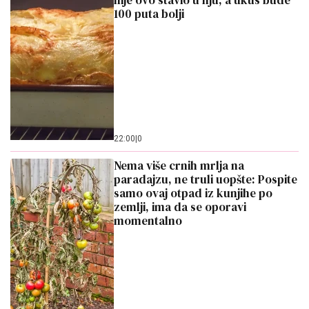
nije ovo stavio u nju, a ukus bude
100 puta bolji
22:00
|
0
Nema više crnih mrlja na
paradajzu, ne truli uopšte: Pospite
samo ovaj otpad iz kunjihe po
zemlji, ima da se oporavi
momentalno