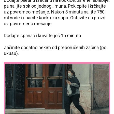
Dodajte piletinu isečenu na kockice, barene leblebije,
pa nalijte sok od jednog limuna. Poklopite i krčkajte
uz povremeo mešanje. Nakon 5 minuta nalijte 750
ml vode i ubacite kocku za supu. Ostavite da provri
uz povremeno mešanje.
Dodajte spanać i kuvajte još 15 minuta.
Začinite dodatno nekim od preporučenih začina (po
ukusu).