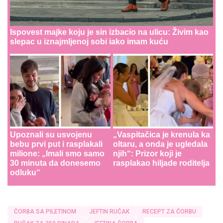
Ispovest majke koju je sin izbacio na ulicu: Živim kao
slepac u iznajmljenoj sobi iako imam kuću
Upoznali su usvojenu
„Vaspitačica je krenula ka
bebu prvi put i rasplakali
oltaru, a onda je ugledala
milione: „Imali smo samo
njih“: Prizor koji je
30 minuta da donesemo
rasplakao hiljade roditelja
odluku“
ČORBA SA PILETINOM
JEFTIN RUČAK
RECEPT ZA ČORBU