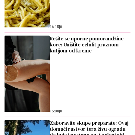
16:15
|
0
Rešite se uporne pomorandžine
kore: Uništite celulit praznom
kutijom od kreme
15:00
|
0
Zaboravite skupe preparate: Ovaj
domaći rastvor tera živu ogradu