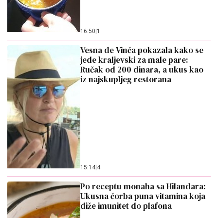
16:50
|
1
Vesna de Vinča pokazala kako se
jede kraljevski za male pare:
Ručak od 200 dinara, a ukus kao
iz najskupljeg restorana
15:14
|
4
Po receptu monaha sa Hilandara:
Ukusna čorba puna vitamina koja
diže imunitet do plafona