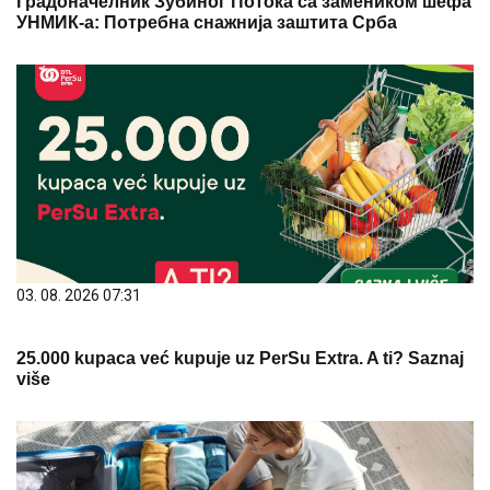
Градоначелник Зубиног Потока са замеником шефа
УНМИК-а: Потребна снажнија заштита Срба
03. 08. 2026 07:31
25.000 kupaca već kupuje uz PerSu Extra. A ti? Saznaj
više