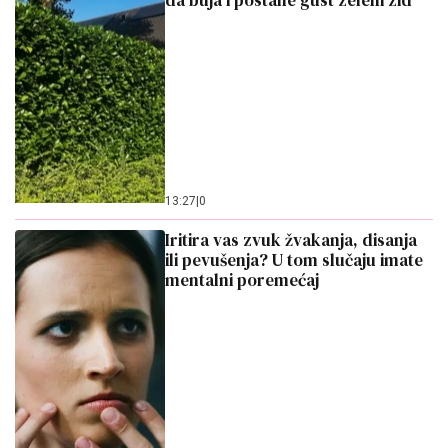
da buja i postane gust zeleni zid
13:27
|
0
Iritira vas zvuk žvakanja, disanja
ili pevušenja? U tom slučaju imate
mentalni poremećaj