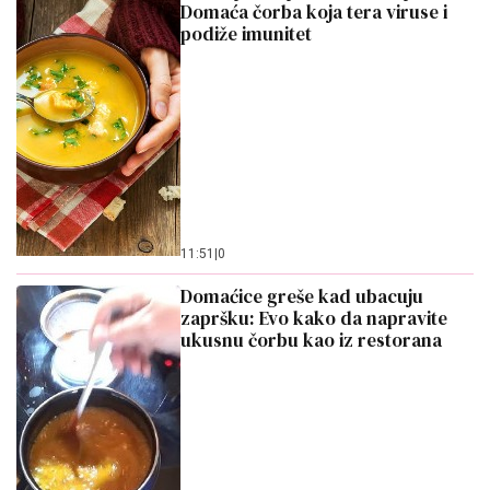
Domaća čorba koja tera viruse i
podiže imunitet
11:51
|
0
Domaćice greše kad ubacuju
zapršku: Evo kako da napravite
ukusnu čorbu kao iz restorana