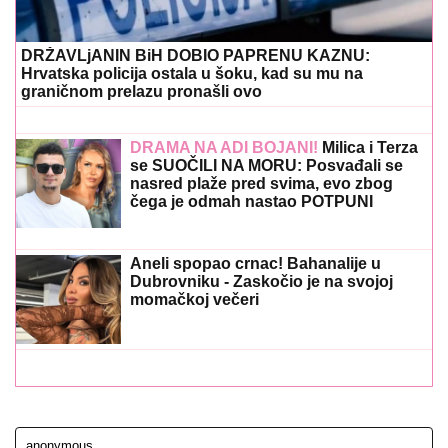
DRŽAVLjANIN BiH DOBIO PAPRENU KAZNU:
Hrvatska policija ostala u šoku, kad su mu na
graničnom prelazu pronašli ovo
DRAMA NA ADI BOJANI!
Milica i Terza
se SUOČILI NA MORU: Posvađali se
nasred plaže pred svima, evo zbog
čega je odmah nastao POTPUNI
HAOS
Aneli spopao crnac! Bahanalije u
Dubrovniku - Zaskočio je na svojoj
momačkoj večeri