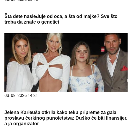
Šta dete nasleđuje od oca, a šta od majke? Sve što
treba da znate o genetici
03. 08. 2026 14:21
Jelena Karleuša otkrila kako teku pripreme za gala
proslavu ćerkinog punoletstva: Duško će biti finansijer,
a ja organizator