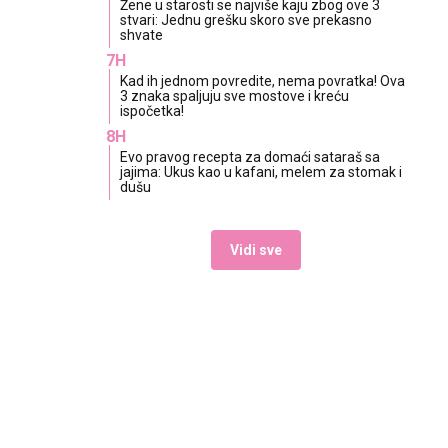
Žene u starosti se najviše kaju zbog ove 3
stvari: Jednu grešku skoro sve prekasno
shvate
7H
Kad ih jednom povredite, nema povratka! Ova
3 znaka spaljuju sve mostove i kreću
ispočetka!
8H
Evo pravog recepta za domaći sataraš sa
jajima: Ukus kao u kafani, melem za stomak i
dušu
Vidi sve