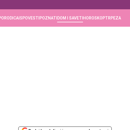
PORODICA
ISPOVESTI
POZNATI
DOM I SAVETI
HOROSKOP
TRPEZA