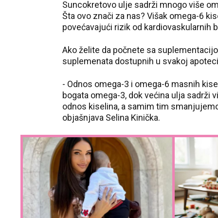
Suncokretovo ulje sadrži mnogo više ome
Šta ovo znači za nas? Višak omega-6 kis
povećavajući rizik od kardiovaskularnih bo
Ako želite da počnete sa suplementacijo
suplemenata dostupnih u svakoj apoteci
- Odnos omega-3 i omega-6 masnih kiselin
bogata omega-3, dok većina ulja sadrži 
odnos kiselina, a samim tim smanjujemo
objašnjava Selina Kinička.