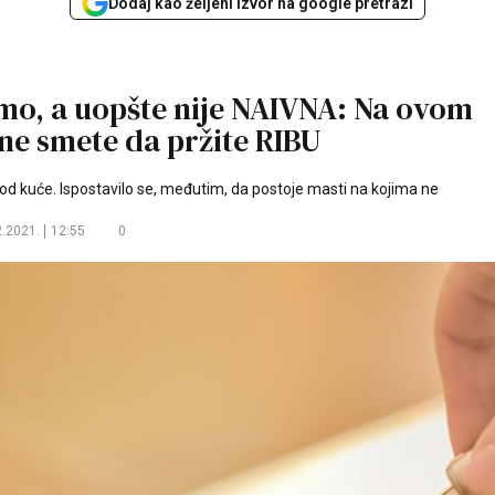
Dodaj kao željeni izvor na google pretrazi
mo, a uopšte nije NAIVNA: Na ovom
ne smete da pržite RIBU
 kuće. Ispostavilo se, međutim, da postoje masti na kojima ne
2.2021.
12:55
0