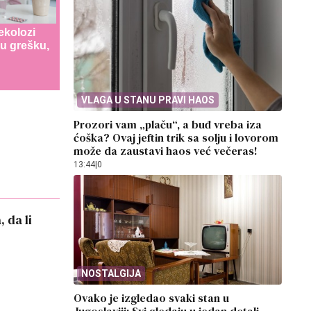
ekolozi
u grešku,
VLAGA U STANU PRAVI HAOS
Prozori vam „plaču“, a buđ vreba iza
ćoška? Ovaj jeftin trik sa solju i lovorom
može da zaustavi haos već večeras!
13:44
|
0
 da li
NOSTALGIJA
Ovako je izgledao svaki stan u