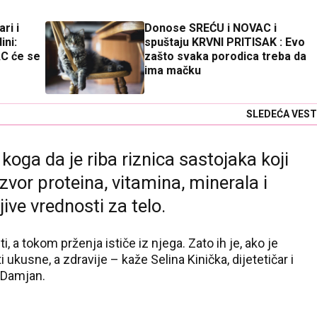
ri i
Donose SREĆU i NOVAC i
ini:
spuštaju KRVNI PRITISAK : Evo
C će se
zašto svaka porodica treba da
ima mačku
SLEDEĆA VEST
oga da je riba riznica sastojaka koji
zvor proteina, vitamina, minerala i
ive vrednosti za telo.
ti, a tokom prženja ističe iz njega. Zato ih je, ako je
ukusne, a zdravije – kaže Selina Kinička, dijetetičar i
 Damjan.