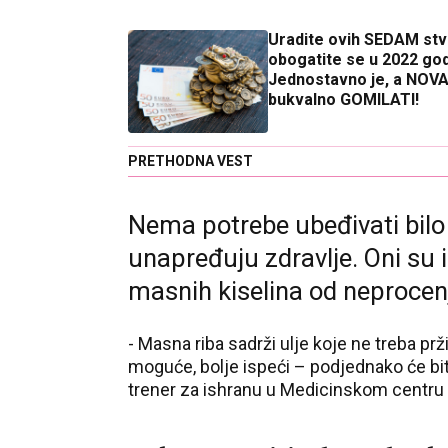
Uradite ovih SEDAM stva
obogatite se u 2022 god
Jednostavno je, a NOVA
bukvalno GOMILATI!
PRETHODNA VEST
Nema potrebe ubeđivati bilo k
unapređuju zdravlje. Oni su i
masnih kiselina od neprocenj
- Masna riba sadrži ulje koje ne treba prži
moguće, bolje ispeći – podjednako će biti 
trener za ishranu u Medicinskom centru