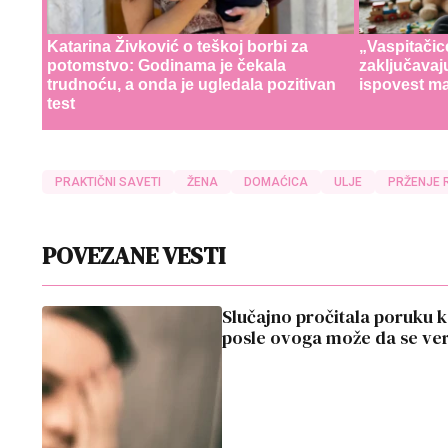
Katarina Živković o teškoj borbi za
„Vaspitačic
potomstvo: Godinama je čekala
zaključavaj
trudnoću, a onda je ugledala pozitivan
ispovest ma
test
PRAKTIČNI SAVETI
ŽENA
DOMAĆICA
ULJE
PRŽENJE R
POVEZANE VESTI
Slučajno pročitala poruku k
posle ovoga može da se ver