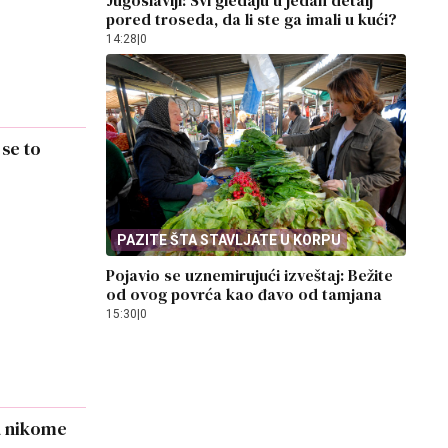
Jugoslaviji: Svi gledaju u jedan detalj
pored troseda, da li ste ga imali u kući?
14:28
|
0
 se to
PAZITE ŠTA STAVLJATE U KORPU
Pojavio se uznemirujući izveštaj: Bežite
od ovog povrća kao đavo od tamjana
15:30
|
0
a nikome