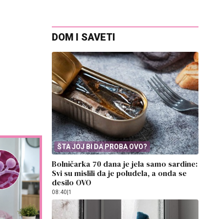
DOM I SAVETI
ŠTA JOJ BI DA PROBA OVO?
Bolničarka 70 dana je jela samo sardine:
Svi su mislili da je poludela, a onda se
desilo OVO
08:40
|
1