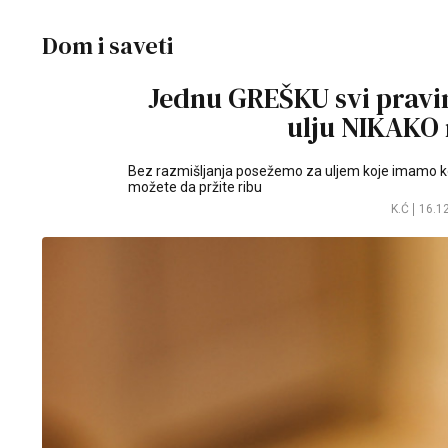
Dom i saveti
Jednu GREŠKU svi pravi
ulju NIKAKO 
Bez razmišljanja posežemo za uljem koje imamo kod
možete da pržite ribu
K.Ć
16.1