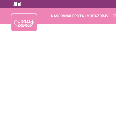
Vesti
Najžena
NASLOVNA
LEPOTA I MODA
ZDRAVLJE