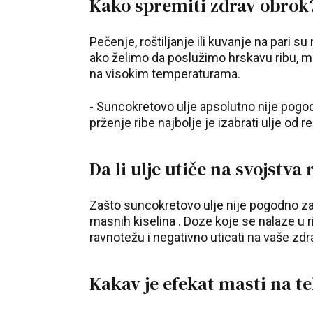
Kako spremiti zdrav obrok
Pečenje, roštiljanje ili kuvanje na pari s
ako želimo da poslužimo hrskavu ribu, m
na visokim temperaturama.
- Suncokretovo ulje apsolutno nije pogod
prženje ribe najbolje je izabrati ulje od r
Da li ulje utiče na svojstva 
Zašto suncokretovo ulje nije pogodno za
masnih kiselina . Doze koje se nalaze u ri
ravnotežu i negativno uticati na vaše zdra
Kakav je efekat masti na te