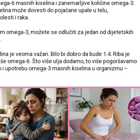
ga-6 masnih kiselina i zanemarljive količine omega-3.
elina može dovesti do pojačane upale u telu,
lesti i raka.
m omega-3, možete se odlučiti za jedan od dijetetskih
.
a je veoma važan. Bilo bi dobro da bude 1:4. Riba je
više omega-6. Što više ulja dodamo, to više pogoršavamo
 i upotrebu omega-3 masnih kiselina u organizmu –