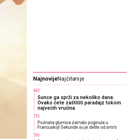
Najnovije
Najčitanije
6H
Sunce ga sprži za nekoliko dana:
Ovako ćete zaštititi paradajz tokom
najvećih vrućina
7H
Poznata glumica zamalo poginula u
Francuskoj! Sekunde su je delile od smrti
7H