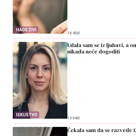
HAOS ŽIVI
18:45
|
0
Udala sam se iz ljubavi, a o
nikada neće dogoditi
ISKUSTVO
13:04
|
0
Čekala sam da se razvede 1