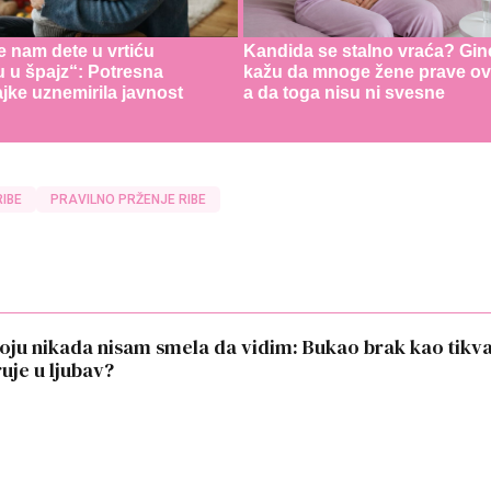
e nam dete u vrtiću
Kandida se stalno vraća? Gin
u u špajz“: Potresna
kažu da mnoge žene prave ov
jke uznemirila javnost
a da toga nisu ni svesne
IBE
PRAVILNO PRŽENJE RIBE
oju nikada nisam smela da vidim: Bukao brak kao tikva,
uje u ljubav?