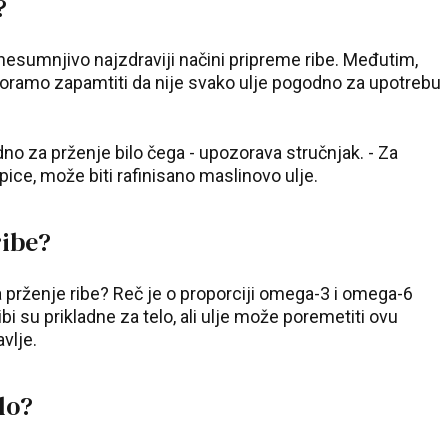
?
u nesumnjivo najzdraviji načini pripreme ribe. Međutim,
oramo zapamtiti da nije svako ulje pogodno za upotrebu
no za prženje bilo čega - upozorava stručnjak. - Za
epice, može biti rafinisano maslinovo ulje.
ribe?
 prženje ribe? Reč je o proporciji omega-3 i omega-6
bi su prikladne za telo, ali ulje može poremetiti ovu
vlje.
lo?